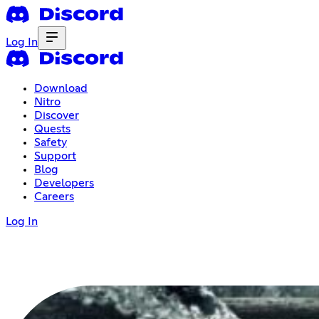
Log In
Download
Nitro
Discover
Quests
Safety
Support
Blog
Developers
Careers
Log In