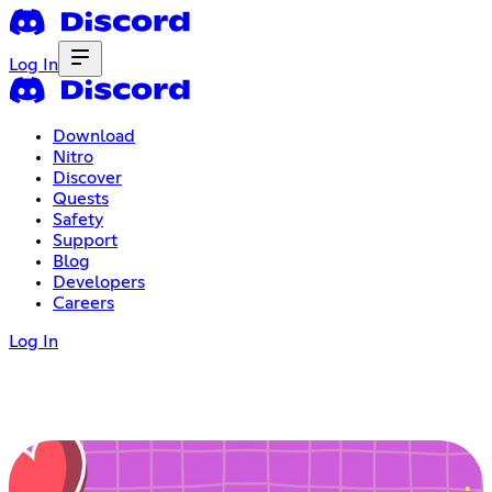
Log In
Download
Nitro
Discover
Quests
Safety
Support
Blog
Developers
Careers
Log In