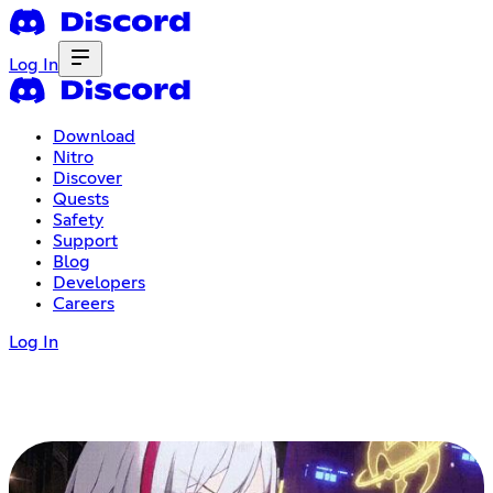
Log In
Download
Nitro
Discover
Quests
Safety
Support
Blog
Developers
Careers
Log In