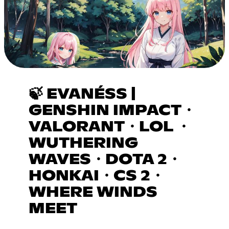
🍃 EVANÉSS |
GENSHIN IMPACT・
VALORANT・LOL ・
WUTHERING
WAVES・DOTA 2・
HONKAI・CS 2・
WHERE WINDS
MEET