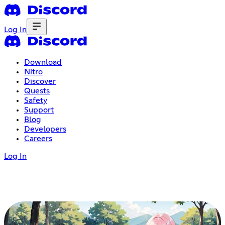
Log In
Download
Nitro
Discover
Quests
Safety
Support
Blog
Developers
Careers
Log In