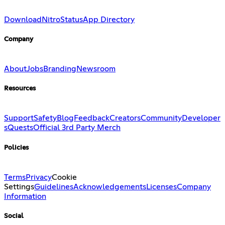
Download
Nitro
Status
App Directory
Company
About
Jobs
Branding
Newsroom
Resources
Support
Safety
Blog
Feedback
Creators
Community
Developer
s
Quests
Official 3rd Party Merch
Policies
Terms
Privacy
Cookie
Settings
Guidelines
Acknowledgements
Licenses
Company
Information
Social