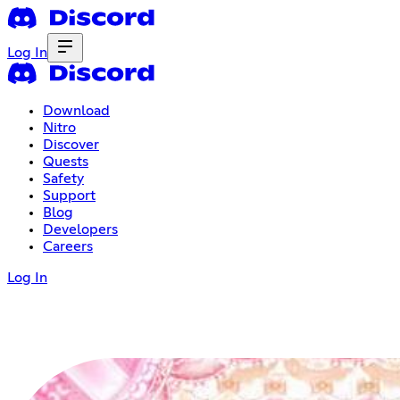
Log In
Download
Nitro
Discover
Quests
Safety
Support
Blog
Developers
Careers
Log In