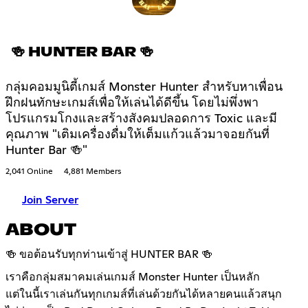
🍻 HUNTER BAR 🍻
กลุ่มคอมมูนิตี้เกมส์ Monster Hunter สำหรับหาเพื่อน
ฝึกฝนทักษะเกมส์เพื่อให้เล่นได้ดีขึ้น โดยไม่พึ่งพา
โปรแกรมโกงและสร้างสังคมปลอดการ Toxic และมี
คุณภาพ "เติมเครื่องดื่มให้เต็มแก้วแล้วมาจอยกันที่
Hunter Bar 🍻"
2,041 Online
4,881 Members
Join Server
ABOUT
🍻 ขอต้อนรับทุกท่านเข้าสู่ HUNTER BAR 🍻
เราคือกลุ่มสมาคมเล่นเกมส์ Monster Hunter เป็นหลัก
แต่ในนี้เราเล่นกันทุกเกมส์ที่เล่นด้วยกันได้หลายคนแล้วสนุก