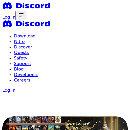
Log In
Download
Nitro
Discover
Quests
Safety
Support
Blog
Developers
Careers
Log In