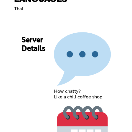
Thai
Server
Details
How chatty?
Like a chill coffee shop