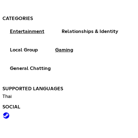
CATEGORIES
Entertainment
Relationships & Identity
Local Group
Gaming
General Chatting
SUPPORTED LANGUAGES
Thai
SOCIAL