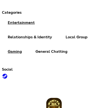
Categories
Entertainment
Relationships & Identity
Local Group
Gaming
General Chatting
Social