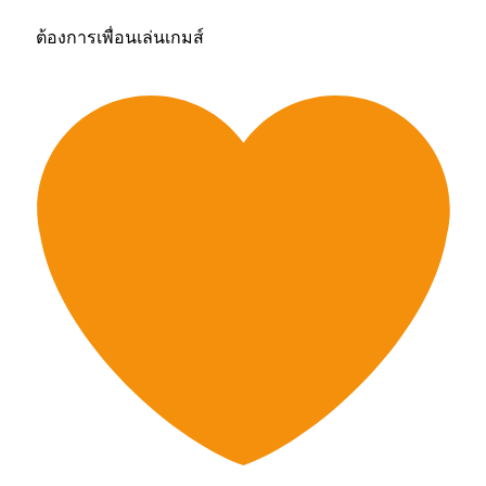
ต้องการเพื่อนเล่นเกมส์