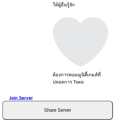
ให้ผู้อื่นรู้จัก
ต้องการคอมมูนิตี้เกมส์ที่
ปลอดการ Toxic
Join Server
Share Server