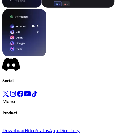
Social
Menu
Product
Download
Nitro
Status
App Directory