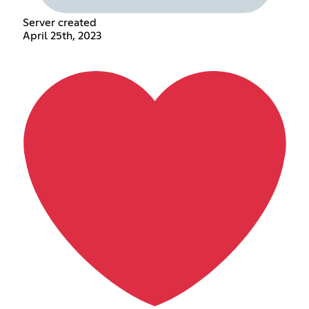
Server created
April 25th, 2023