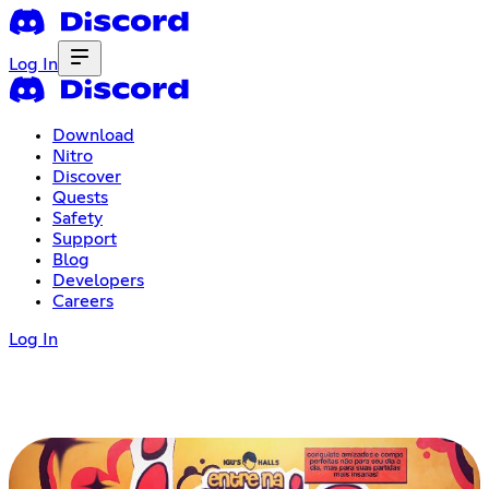
Log In
Download
Nitro
Discover
Quests
Safety
Support
Blog
Developers
Careers
Log In