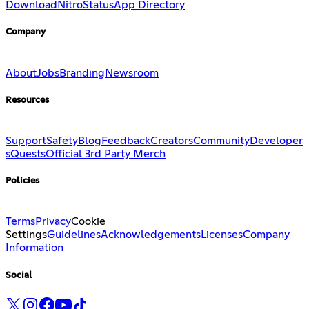
Download
Nitro
Status
App Directory
Company
About
Jobs
Branding
Newsroom
Resources
Support
Safety
Blog
Feedback
Creators
Community
Developer
s
Quests
Official 3rd Party Merch
Policies
Terms
Privacy
Cookie
Settings
Guidelines
Acknowledgements
Licenses
Company
Information
Social