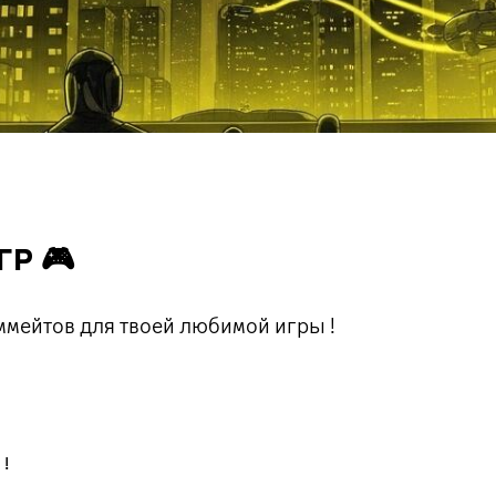
Р 🎮
ммейтов для твоей любимой игры !
 !