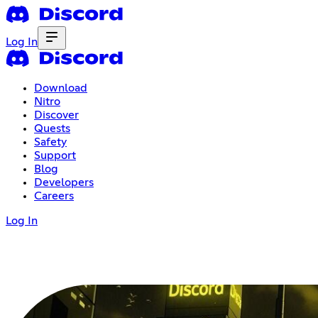
Log In
Download
Nitro
Discover
Quests
Safety
Support
Blog
Developers
Careers
Log In