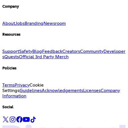
Company
About
Jobs
Branding
Newsroom
Resources
Support
Safety
Blog
Feedback
Creators
Community
Developer
s
Quests
Official 3rd Party Merch
Policies
Terms
Privacy
Cookie
Settings
Guidelines
Acknowledgements
Licenses
Company
Information
Social