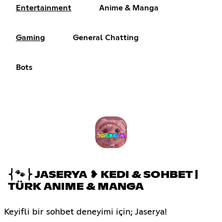
Entertainment
Anime & Manga
Gaming
General Chatting
Bots
⎨🐾⎬ JASERYA ❥ KEDI & SOHBET |
TÜRK ANIME & MANGA
Keyifli bir sohbet deneyimi için; Jaserya!