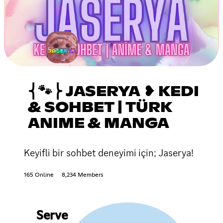
⎨🐾⎬ JASERYA ❥ KEDI
& SOHBET | TÜRK
ANIME & MANGA
Keyifli bir sohbet deneyimi için; Jaserya!
165 Online
8,234 Members
Serve