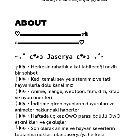
ABOUT
♡▬▬▬▬▬▬▬▬▬▬ʚ
🐈
ɞ▬▬▬▬▬▬▬▬▬▬♡
➵₊˚—ε🐾з Jaserya ε🐾з—₊˚➵
╭❥
・Herkesin rahatlıkla katılabileceği nezih
🌟
bir sohbet
╎❥
・Kedi temalı seviye sistemimiz ve tatlı
🌟
hayvanlarla dolu kanalımız
╎❥
・Anime, manga, webtoon, film, dizi, kitap
🌟
ve oyun önerileri
╎❥
・İndirime giren oyunların duyuruları ve
🌟
animeler hakkındaki haberler
╎❥
・Haftada üç kez OwO parası ödüllü OwO
🌟
etkinlikleri ve çekilişler
╰❥
・Son olarak anime ve hayvan severlerin
🌟
toplanma noktası olan
Jaserya'ya
herkesi