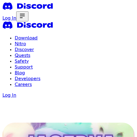
Log In
Download
Nitro
Discover
Quests
Safety
Support
Blog
Developers
Careers
Log In