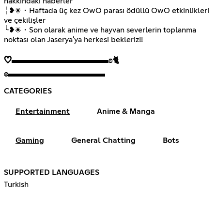
hakkındaki haberler
╎❥
・Haftada üç kez OwO parası ödüllü OwO etkinlikleri
🌟
ve çekilişler
╰❥
・Son olarak anime ve hayvan severlerin toplanma
🌟
noktası olan
Jaserya'ya
♡▬▬▬▬▬▬▬▬▬▬ʚ
🐈
ɞ▬▬▬▬▬▬▬▬▬▬
CATEGORIES
Entertainment
Anime & Manga
Gaming
General Chatting
Bots
SUPPORTED LANGUAGES
Turkish