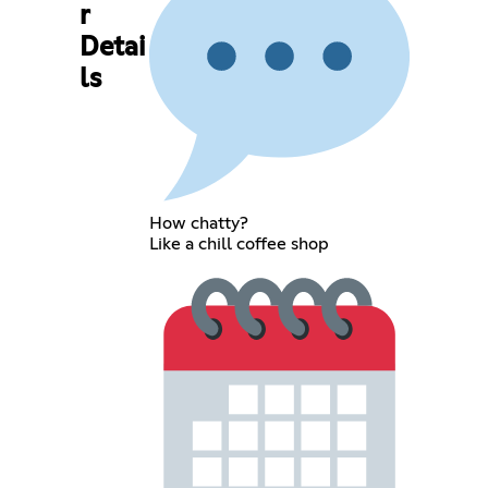
r
Detai
ls
How chatty?
Like a chill coffee shop