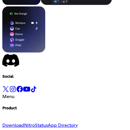
Social
Menu
Product
Download
Nitro
Status
App Directory