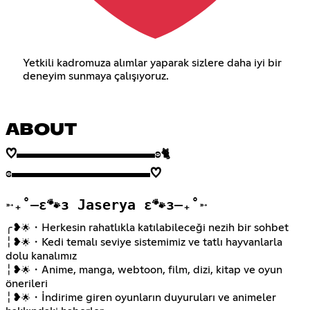
Yetkili kadromuza alımlar yaparak sizlere daha iyi bir
deneyim sunmaya çalışıyoruz.
ABOUT
♡▬▬▬▬▬▬▬▬▬▬ʚ
🐈
ɞ▬▬▬▬▬▬▬▬▬▬♡
➵₊˚—ε🐾з Jaserya ε🐾з—₊˚➵
╭❥
・Herkesin rahatlıkla katılabileceği nezih bir sohbet
🌟
╎❥
・Kedi temalı seviye sistemimiz ve tatlı hayvanlarla
🌟
dolu kanalımız
╎❥
・Anime, manga, webtoon, film, dizi, kitap ve oyun
🌟
önerileri
╎❥
・İndirime giren oyunların duyuruları ve animeler
🌟