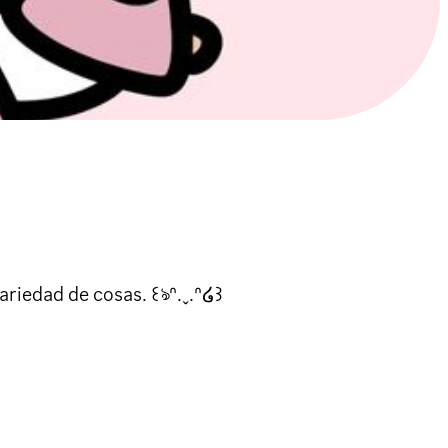
iedad de cosas. ꒰ঌᐢ.ˬ.ᐢ໒꒱