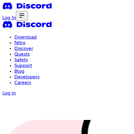
Log In
Download
Nitro
Discover
Quests
Safety
Support
Blog
Developers
Careers
Log In