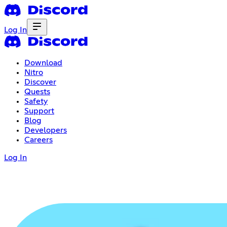
Log In
Download
Nitro
Discover
Quests
Safety
Support
Blog
Developers
Careers
Log In