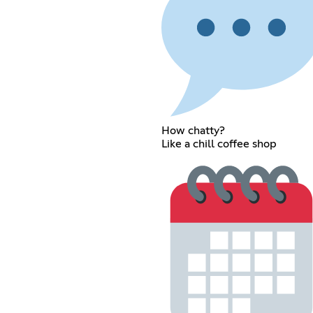
How chatty?
Like a chill coffee shop