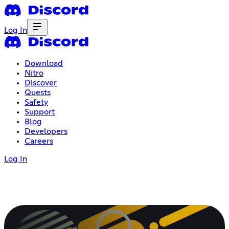
Log In
Download
Nitro
Discover
Quests
Safety
Support
Blog
Developers
Careers
Log In