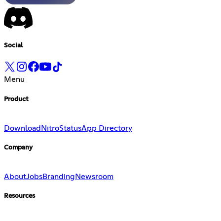
Social
Menu
Product
Download
Nitro
Status
App Directory
Company
About
Jobs
Branding
Newsroom
Resources