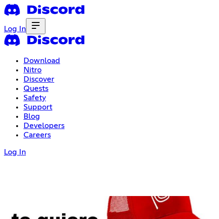
Log In
Download
Nitro
Discover
Quests
Safety
Support
Blog
Developers
Careers
Log In