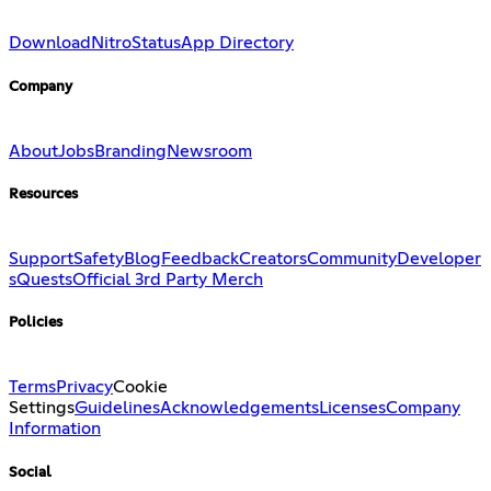
Download
Nitro
Status
App Directory
Company
About
Jobs
Branding
Newsroom
Resources
Support
Safety
Blog
Feedback
Creators
Community
Developer
s
Quests
Official 3rd Party Merch
Policies
Terms
Privacy
Cookie
Settings
Guidelines
Acknowledgements
Licenses
Company
Information
Social