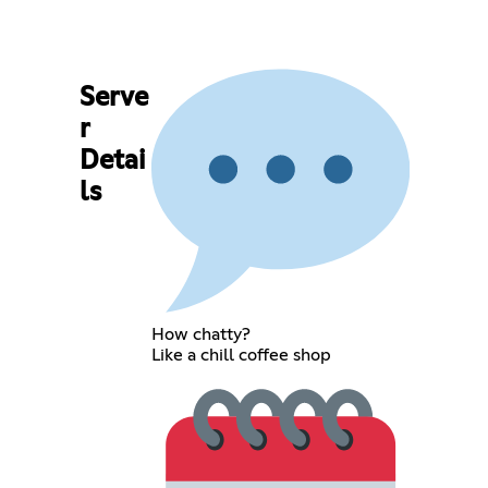
Serve
r
Detai
ls
How chatty?
Like a chill coffee shop