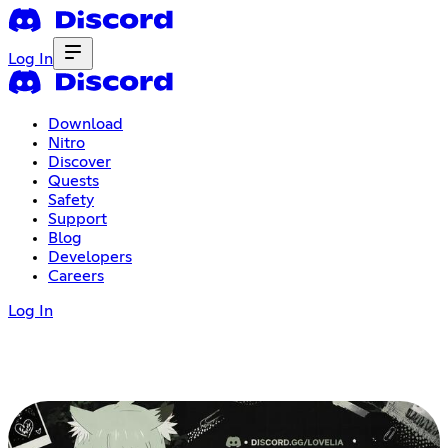
Log In
Download
Nitro
Discover
Quests
Safety
Support
Blog
Developers
Careers
Log In