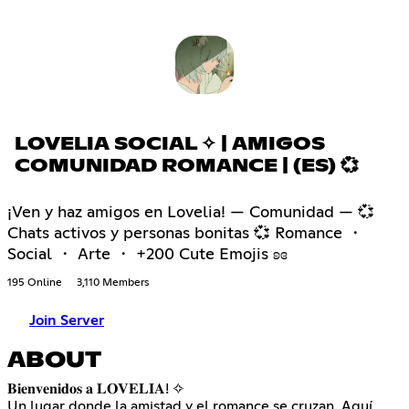
LOVELIA SOCIAL ✧ | AMIGOS
COMUNIDAD ROMANCE | (ES) 💞
¡Ven y haz amigos en Lovelia! — Comunidad — 💞
Chats activos y personas bonitas 💞 Romance ・
Social ・ Arte ・ +200 Cute Emojis ʚɞ
195 Online
3,110 Members
Join Server
ABOUT
𝐁𝐢𝐞𝐧𝐯𝐞𝐧𝐢𝐝𝐨𝐬 𝐚 𝐋𝐎𝐕𝐄𝐋𝐈𝐀! ✧
Un lugar donde la amistad y el romance se cruzan. Aquí