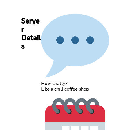
Serve
r
Detail
s
How chatty?
Like a chill coffee shop