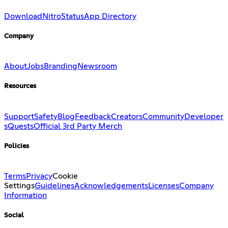
Download
Nitro
Status
App Directory
Company
About
Jobs
Branding
Newsroom
Resources
Support
Safety
Blog
Feedback
Creators
Community
Developer
s
Quests
Official 3rd Party Merch
Policies
Terms
Privacy
Cookie
Settings
Guidelines
Acknowledgements
Licenses
Company
Information
Social