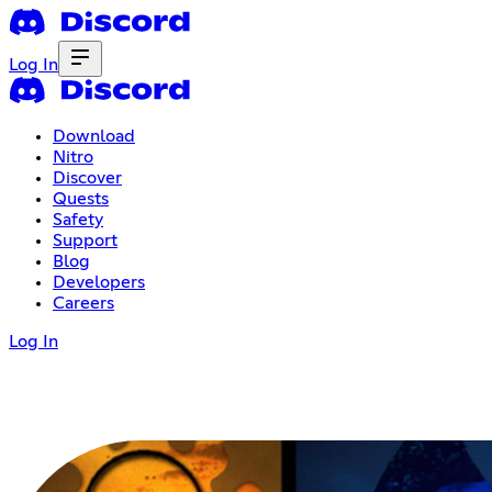
Log In
Download
Nitro
Discover
Quests
Safety
Support
Blog
Developers
Careers
Log In