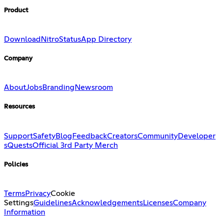
Product
Download
Nitro
Status
App Directory
Company
About
Jobs
Branding
Newsroom
Resources
Support
Safety
Blog
Feedback
Creators
Community
Developer
s
Quests
Official 3rd Party Merch
Policies
Terms
Privacy
Cookie
Settings
Guidelines
Acknowledgements
Licenses
Company
Information