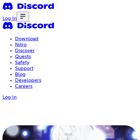
Log In
Download
Nitro
Discover
Quests
Safety
Support
Blog
Developers
Careers
Log In