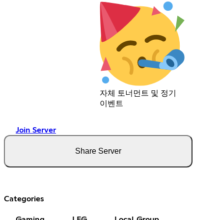
자체 토너먼트 및 정기
이벤트
Join Server
Share Server
Categories
Gaming
LFG
Local Group