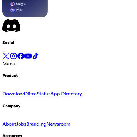
Social
Menu
Product
Download
Nitro
Status
App Directory
Company
About
Jobs
Branding
Newsroom
Resources