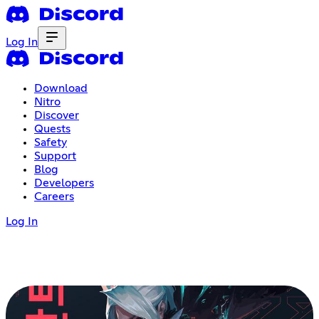
Log In
Download
Nitro
Discover
Quests
Safety
Support
Blog
Developers
Careers
Log In