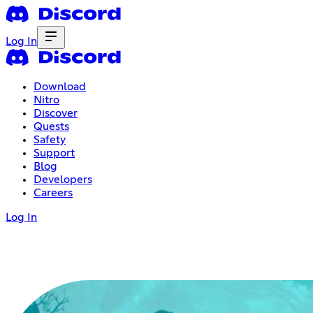
Log In
Download
Nitro
Discover
Quests
Safety
Support
Blog
Developers
Careers
Log In