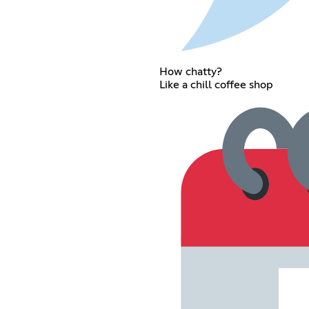
How chatty?
Like a chill coffee shop