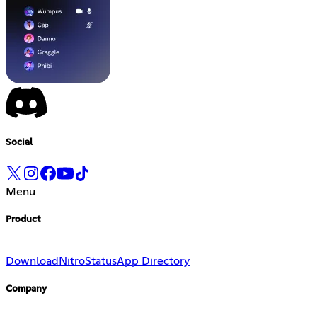
Social
Menu
Product
Download
Nitro
Status
App Directory
Company