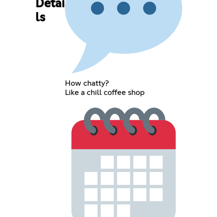
Detai
ls
How chatty?
Like a chill coffee shop