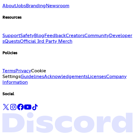
About
Jobs
Branding
Newsroom
Resources
Support
Safety
Blog
Feedback
Creators
Community
Developer
s
Quests
Official 3rd Party Merch
Policies
Terms
Privacy
Cookie
Settings
Guidelines
Acknowledgements
Licenses
Company
Information
Social