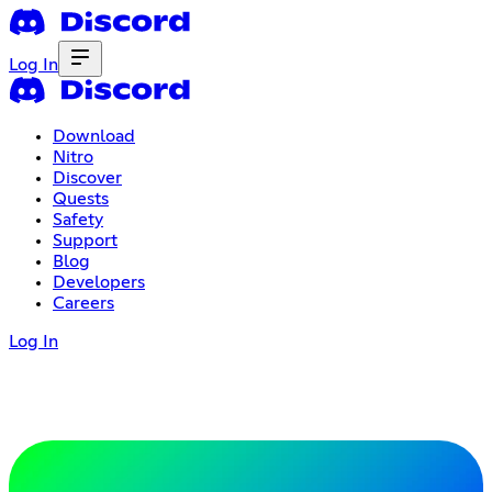
Log In
Download
Nitro
Discover
Quests
Safety
Support
Blog
Developers
Careers
Log In