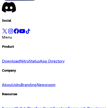
Social
Menu
Product
Download
Nitro
Status
App Directory
Company
About
Jobs
Branding
Newsroom
Resources