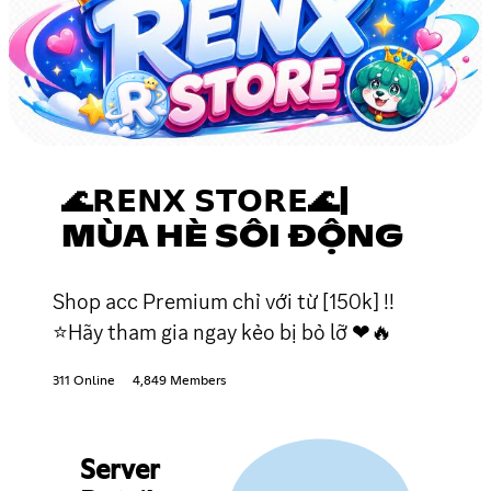
🌊𝗥𝗘𝗡𝗫 𝗦𝗧𝗢𝗥𝗘🌊|
MÙA HÈ SÔI ĐỘNG
Shop acc Premium chỉ với từ [150k] !!
⭐Hãy tham gia ngay kẻo bị bỏ lỡ ❤🔥
311 Online
4,849 Members
Server