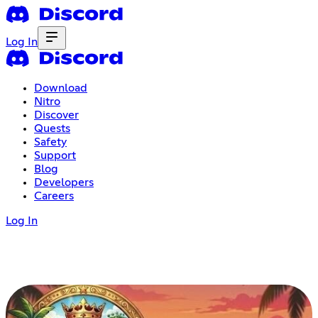
Log In
Download
Nitro
Discover
Quests
Safety
Support
Blog
Developers
Careers
Log In