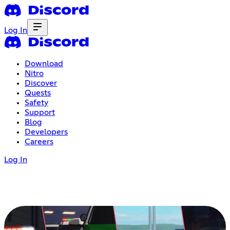
Log In
Download
Nitro
Discover
Quests
Safety
Support
Blog
Developers
Careers
Log In