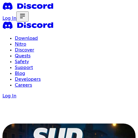
Log In
Download
Nitro
Discover
Quests
Safety
Support
Blog
Developers
Careers
Log In