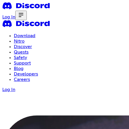
Log In
Download
Nitro
Discover
Quests
Safety
Support
Blog
Developers
Careers
Log In