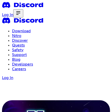
Log In
Download
Nitro
Discover
Quests
Safety
Support
Blog
Developers
Careers
Log In