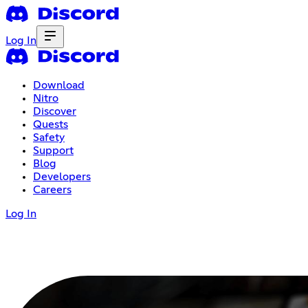
Log In
Download
Nitro
Discover
Quests
Safety
Support
Blog
Developers
Careers
Log In