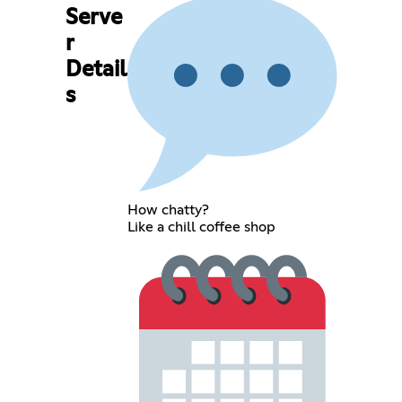
Serve
r
Detail
s
How chatty?
Like a chill coffee shop