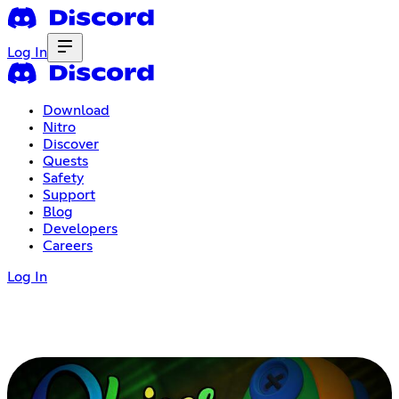
Log In
Download
Nitro
Discover
Quests
Safety
Support
Blog
Developers
Careers
Log In