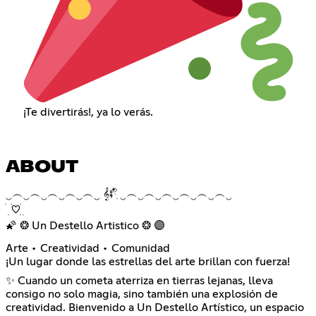
¡Te divertirás!, ya lo verás.
ABOUT
‿︵‿︵‿︵‿︵‿︵‿ 𝄞⨾𓍢ִ໋ ‿︵‿︵‿︵‿︵‿︵‿︵‿
ㅤׄ ㅤׅㅤ ㅤׄㅤ♡ㅤㅤׅㅤㅤׄ ㅤׅ
🌠 ❂ Un Destello Artistico ❂ 🟣
Arte • Creatividad • Comunidad
¡Un lugar donde las estrellas del arte brillan con fuerza!
✨ Cuando un cometa aterriza en tierras lejanas, lleva
consigo no solo magia, sino también una explosión de
creatividad. Bienvenido a Un Destello Artístico, un espacio