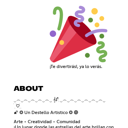
¡Te divertirás!, ya lo verás.
ABOUT
‿︵‿︵‿︵‿︵‿︵‿ 𝄞⨾𓍢ִ໋ ‿︵‿︵‿︵‿︵‿︵‿︵‿
ㅤׄ ㅤׅㅤ ㅤׄㅤ♡ㅤㅤׅㅤㅤׄ ㅤׅ
🌠 ❂ Un Destello Artistico ❂ 🟣
Arte • Creatividad • Comunidad
¡Un lugar donde las estrellas del arte brillan con