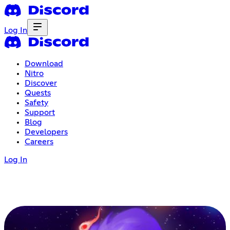
Log In
Download
Nitro
Discover
Quests
Safety
Support
Blog
Developers
Careers
Log In