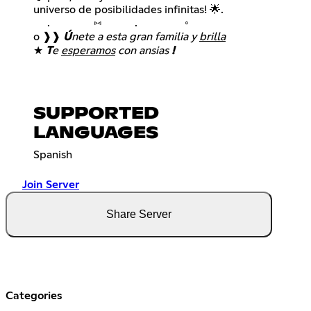
universo de posibilidades infinitas! 🌟.
. ⑅ . ◦
o ❱❱
Ú
nete a esta gran familia y
brilla
★
T
e
esperamos
con ansias
!
SUPPORTED
LANGUAGES
Spanish
Join Server
Share Server
Categories