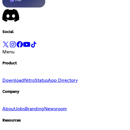
Social
Menu
Product
Download
Nitro
Status
App Directory
Company
About
Jobs
Branding
Newsroom
Resources