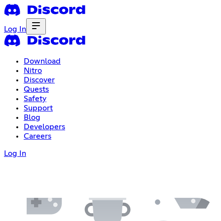
Log In
Download
Nitro
Discover
Quests
Safety
Support
Blog
Developers
Careers
Log In