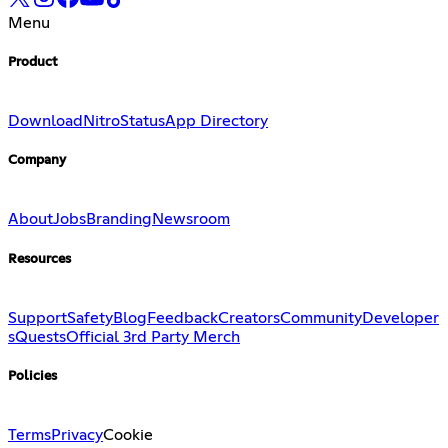
Menu
Product
Download
Nitro
Status
App Directory
Company
About
Jobs
Branding
Newsroom
Resources
Support
Safety
Blog
Feedback
Creators
Community
Developer
s
Quests
Official 3rd Party Merch
Policies
Terms
Privacy
Cookie