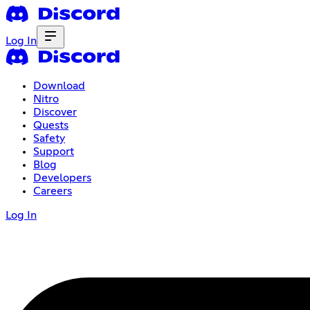
Log In
Download
Nitro
Discover
Quests
Safety
Support
Blog
Developers
Careers
Log In