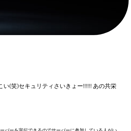
キュリティさいきょー!!!!!!឵឵឵ あの共栄
ーバーを宣伝できるのでサーバーに参加している人がい