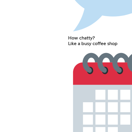
How chatty?
Like a busy coffee shop