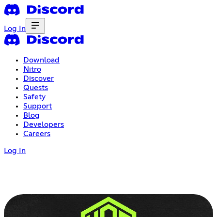
Log In
Download
Nitro
Discover
Quests
Safety
Support
Blog
Developers
Careers
Log In