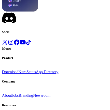
Social
Menu
Product
Download
Nitro
Status
App Directory
Company
About
Jobs
Branding
Newsroom
Resources