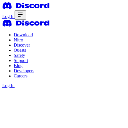
Log In
Download
Nitro
Discover
Quests
Safety
Support
Blog
Developers
Careers
Log In