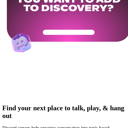
YOU WANT TO ADD
TO DISCOVERY?
Get Your Community Ready
Find your next place to talk, play, & hang
out
Discord servers help organize conversation into topic-based