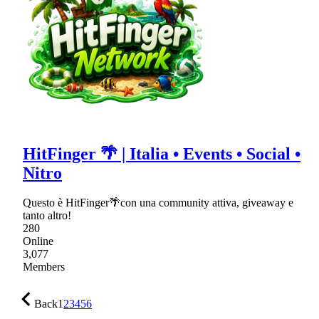
HitFinger 🌴 | Italia • Events • Social •
Nitro
Questo è HitFinger🌴con una community attiva, giveaway e
tanto altro!
280
Online
3,077
Members
Back
1
2
3
4
5
6
…