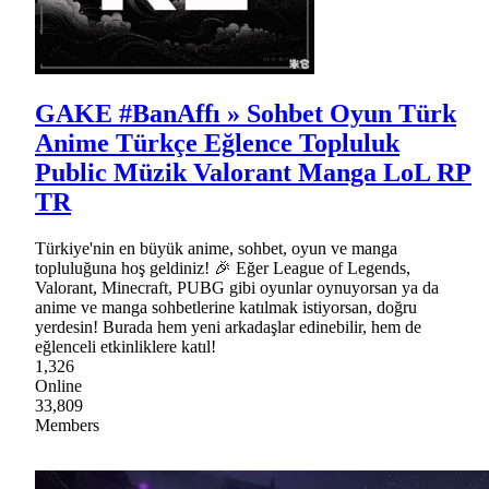
GAKE #BanAffı » Sohbet Oyun Türk
Anime Türkçe Eğlence Topluluk
Public Müzik Valorant Manga LoL RP
TR
Türkiye'nin en büyük anime, sohbet, oyun ve manga
topluluğuna hoş geldiniz! 🎉 Eğer League of Legends,
Valorant, Minecraft, PUBG gibi oyunlar oynuyorsan ya da
anime ve manga sohbetlerine katılmak istiyorsan, doğru
yerdesin! Burada hem yeni arkadaşlar edinebilir, hem de
eğlenceli etkinliklere katıl!
1,326
Online
33,809
Members