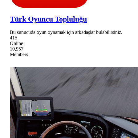
Türk Oyuncu Topluluğu
Bu sunucuda oyun oynamak için arkadaşlar bulabilirsiniz.
415
Online
10,957
Members