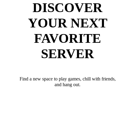
DISCOVER
YOUR NEXT
FAVORITE
SERVER
Find a new space to play games, chill with friends,
and hang out.