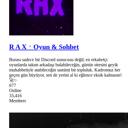
R A XㆍOyun & Sohbet
Burası sadece bir Discord sunucusu değil; en rekabetçi
oyunlarda takım arkadaşı bulabileceğin, günün stresini geyik
muhabbetiyle atabileceğin samimi bir topluluk. Kadromuz her
geçen gün büyüyor, sen de yerini al ki eğlence eksik kalmasın!
🚀✨
677
Online
33,416
Members