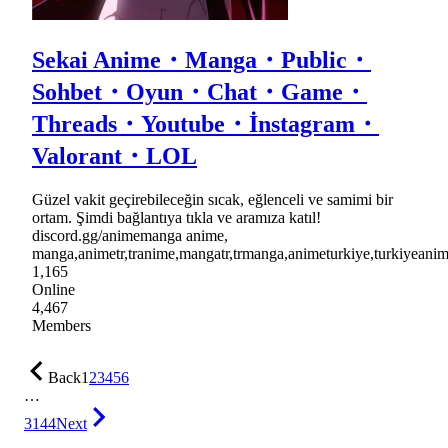
Sekai Anime・Manga・Public・
Sohbet・Oyun・Chat・Game・
Threads・Youtube・İnstagram・
Valorant・LOL
Güzel vakit geçirebileceğin sıcak, eğlenceli ve samimi bir
ortam. Şimdi bağlantıya tıkla ve aramıza katıl!
discord.gg/animemanga anime,
manga,animetr,tranime,mangatr,trmanga,animeturkiye,turkiyea
1,165
Online
4,467
Members
Back
1
2
3
4
5
6
…
3144
Next