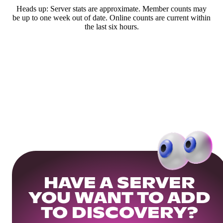
Heads up: Server stats are approximate. Member counts may
be up to one week out of date. Online counts are current within
the last six hours.
HAVE A SERVER
YOU WANT TO ADD
TO DISCOVERY?