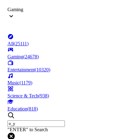
Gaming
All
(
25111
)
Gaming
(
24678
)
Entertainment
(
10320
)
Music
(
1179
)
Science & Tech
(
938
)
Education
(
818
)
"ENTER" to Search