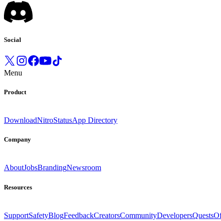
Social
Menu
Product
Download
Nitro
Status
App Directory
Company
About
Jobs
Branding
Newsroom
Resources
Support
Safety
Blog
Feedback
Creators
Community
Developers
Quests
Of