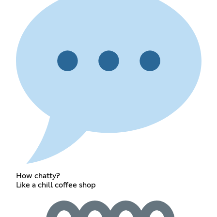
How chatty?
Like a chill coffee shop