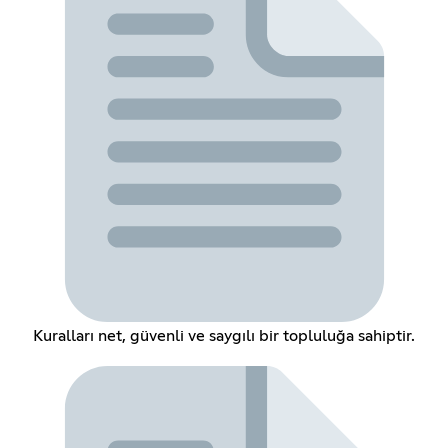
Kuralları net, güvenli ve saygılı bir topluluğa sahiptir.