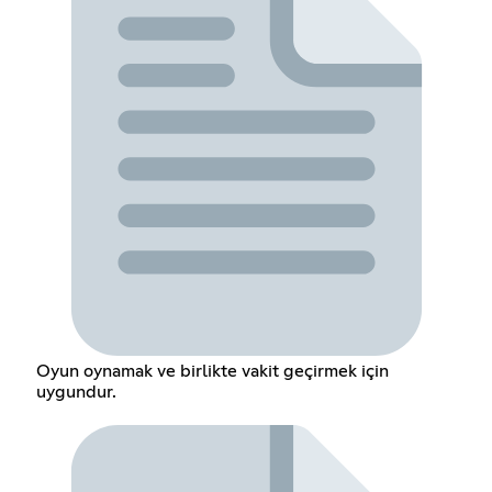
Oyun oynamak ve birlikte vakit geçirmek için
uygundur.