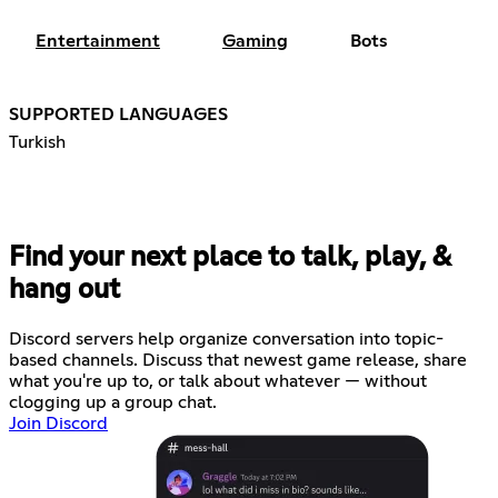
Entertainment
Gaming
Bots
SUPPORTED LANGUAGES
Turkish
Find your next place to talk, play, &
hang out
Discord servers help organize conversation into topic-
based channels. Discuss that newest game release, share
what you're up to, or talk about whatever — without
clogging up a group chat.
Join Discord