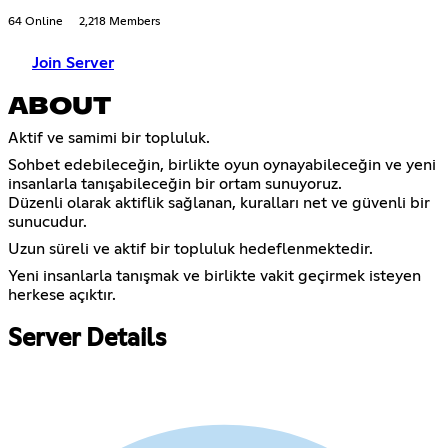
64 Online
2,218 Members
Join Server
ABOUT
Aktif ve samimi bir topluluk.
Sohbet edebileceğin, birlikte oyun oynayabileceğin ve yeni
insanlarla tanışabileceğin bir ortam sunuyoruz.
Düzenli olarak aktiflik sağlanan, kuralları net ve güvenli bir
sunucudur.
Uzun süreli ve aktif bir topluluk hedeflenmektedir.
Yeni insanlarla tanışmak ve birlikte vakit geçirmek isteyen
herkese açıktır.
Server Details