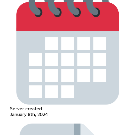
Server created
January 8th, 2024