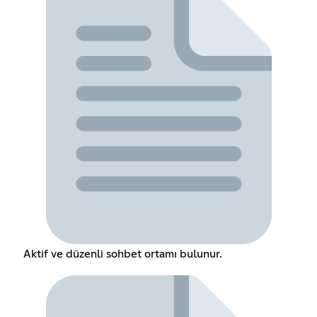
Aktif ve düzenli sohbet ortamı bulunur.