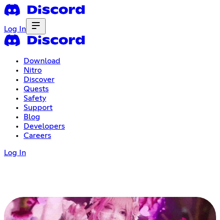
Log In
Download
Nitro
Discover
Quests
Safety
Support
Blog
Developers
Careers
Log In