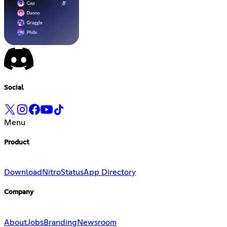
Social
Menu
Product
Download
Nitro
Status
App Directory
Company
About
Jobs
Branding
Newsroom