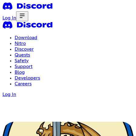
Log In
Download
Nitro
Discover
Quests
Safety
Support
Blog
Developers
Careers
Log In