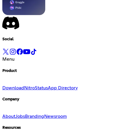
Social
Menu
Product
Download
Nitro
Status
App Directory
Company
About
Jobs
Branding
Newsroom
Resources