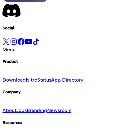
Social
Menu
Product
Download
Nitro
Status
App Directory
Company
About
Jobs
Branding
Newsroom
Resources