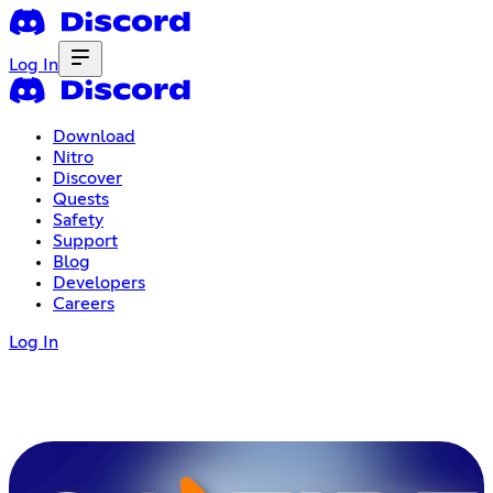
Log In
Download
Nitro
Discover
Quests
Safety
Support
Blog
Developers
Careers
Log In