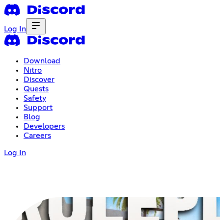
Log In
Download
Nitro
Discover
Quests
Safety
Support
Blog
Developers
Careers
Log In