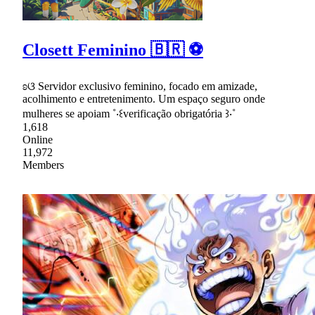
Closett Feminino 🇧🇷 ⚽
ʚଓ Servidor exclusivo feminino, focado em amizade,
acolhimento e entretenimento. Um espaço seguro onde
mulheres se apoiam ˚‧꒰verificação obrigatória ꒱‧˚
1,618
Online
11,972
Members