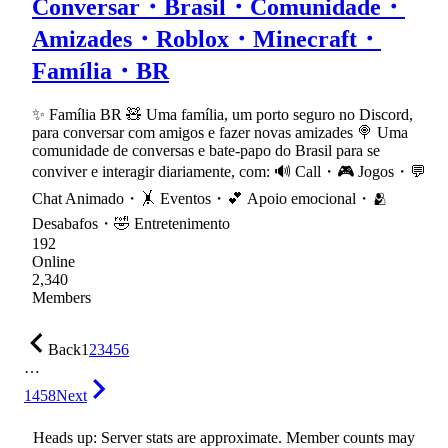
Conversar・Brasil・Comunidade・
Amizades・Roblox・Minecraft・
Família・BR
✨ Família BR 🧸 Uma família, um porto seguro no Discord,
para conversar com amigos e fazer novas amizades 🍭 Uma
comunidade de conversas e bate-papo do Brasil para se
conviver e interagir diariamente, com: 🔊 Call・🎮 Jogos・💬
Chat Animado・🤸 Eventos・💕 Apoio emocional・🫂
Desabafos・🤣 Entretenimento
192
Online
2,340
Members
Back
1
2
3
4
5
6
…
1458
Next
Heads up: Server stats are approximate. Member counts may