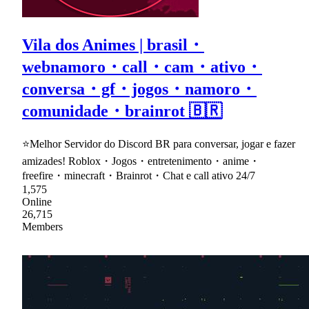
Vila dos Animes | brasil・
webnamoro・call・cam・ativo・
conversa・gf・jogos・namoro・
comunidade・brainrot 🇧🇷
⭐Melhor Servidor do Discord BR para conversar, jogar e fazer
amizades! Roblox・Jogos・entretenimento・anime・
freefire・minecraft・Brainrot・Chat e call ativo 24/7
1,575
Online
26,715
Members