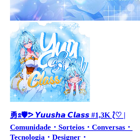
勇ᩡ🛡ᕗ 𝙔𝙪𝙪𝙨𝙝𝙖 𝘾𝙡𝙖𝙨𝙨 #1,3K ⟅♡ |
Comunidade・Sorteios・Conversas・
Tecnologia・Designer・