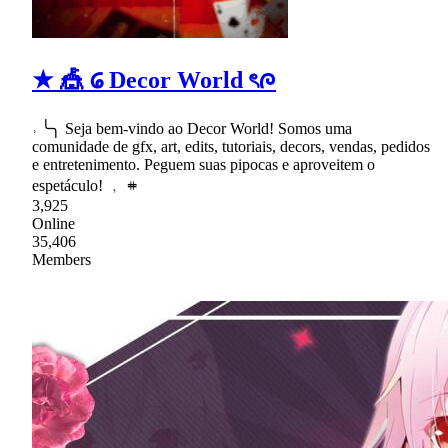
★ 🎪 𑊑 Decor World ৎᰍ
˒ ╰╮ Seja bem-vindo ao Decor World! Somos uma
comunidade de gfx, art, edits, tutoriais, decors, vendas, pedidos
e entretenimento. Peguem suas pipocas e aproveitem o
espetáculo! ﹐ 𖥻
3,925
Online
35,406
Members