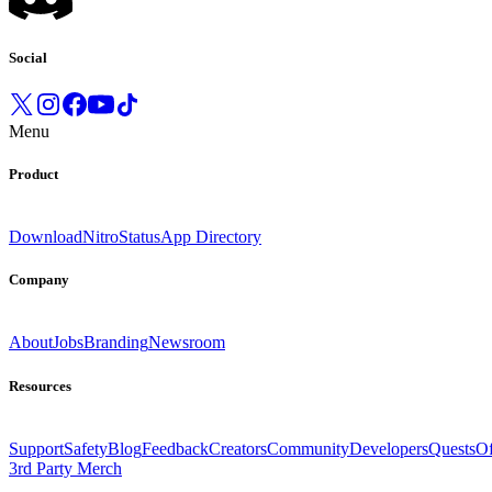
Social
Menu
Product
Download
Nitro
Status
App Directory
Company
About
Jobs
Branding
Newsroom
Resources
Support
Safety
Blog
Feedback
Creators
Community
Developers
Quests
Of
3rd Party Merch