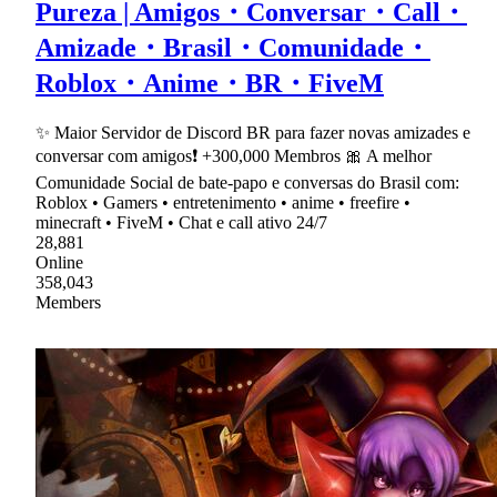
Pureza | Amigos・Conversar・Call・
Amizade・Brasil・Comunidade・
Roblox・Anime・BR・FiveM
✨ Maior Servidor de Discord BR para fazer novas amizades e
conversar com amigos❗ +300,000 Membros 🎀 A melhor
Comunidade Social de bate-papo e conversas do Brasil com:
Roblox • Gamers • entretenimento • anime • freefire •
minecraft • FiveM • Chat e call ativo 24/7
28,881
Online
358,043
Members