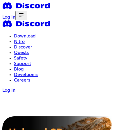
Log In
Download
Nitro
Discover
Quests
Safety
Support
Blog
Developers
Careers
Log In