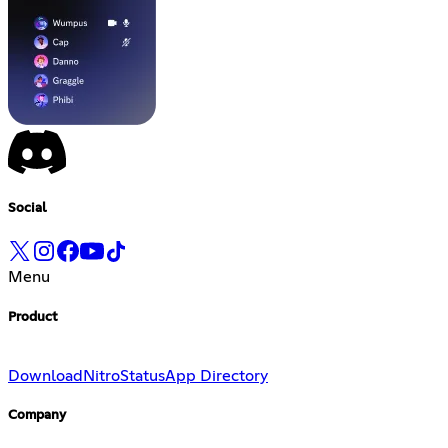
Social
Menu
Product
Download
Nitro
Status
App Directory
Company