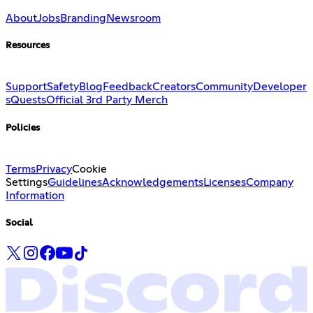
About
Jobs
Branding
Newsroom
Resources
Support
Safety
Blog
Feedback
Creators
Community
Developer
s
Quests
Official 3rd Party Merch
Policies
Terms
Privacy
Cookie
Settings
Guidelines
Acknowledgements
Licenses
Company
Information
Social