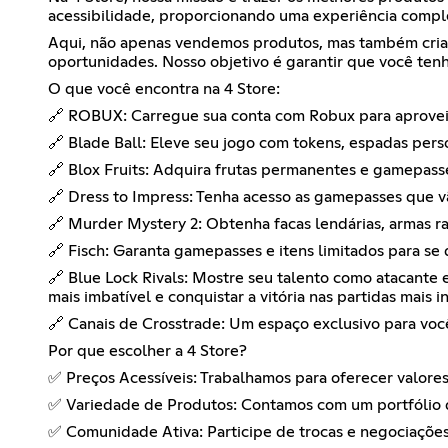
acessibilidade, proporcionando uma experiência comple
Aqui, não apenas vendemos produtos, mas também criam
oportunidades. Nosso objetivo é garantir que você tenh
O que você encontra na 4 Store:
🔗 ROBUX: Carregue sua conta com Robux para aproveit
🔗 Blade Ball: Eleve seu jogo com tokens, espadas pe
🔗 Blox Fruits: Adquira frutas permanentes e gamepass
🔗 Dress to Impress: Tenha acesso as gamepasses que vã
🔗 Murder Mystery 2: Obtenha facas lendárias, armas rar
🔗 Fisch: Garanta gamepasses e itens limitados para se
🔗 Blue Lock Rivals: Mostre seu talento como atacante e
mais imbatível e conquistar a vitória nas partidas mais i
🔗 Canais de Crosstrade: Um espaço exclusivo para vo
Por que escolher a 4 Store?
✅ Preços Acessíveis: Trabalhamos para oferecer valores
✅ Variedade de Produtos: Contamos com um portfólio d
✅ Comunidade Ativa: Participe de trocas e negociaçõe