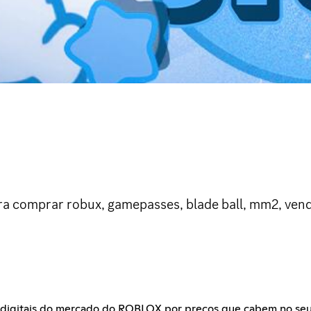
ra comprar robux, gamepasses, blade ball, mm2, vende
os digitais do mercado do ROBLOX por preços que cabem no seu