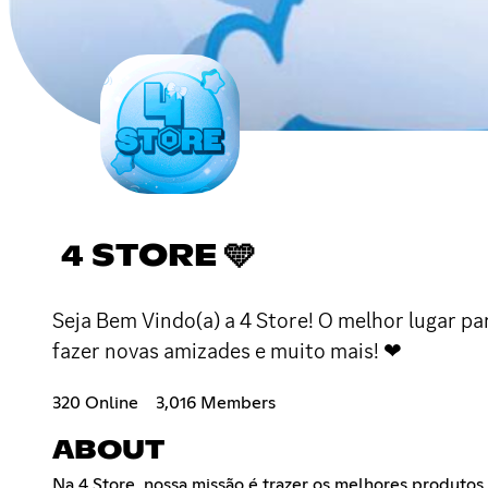
4 STORE 🩵
Seja Bem Vindo(a) a 4 Store! O melhor lugar pa
fazer novas amizades e muito mais! ❤
320 Online
3,016 Members
ABOUT
Na 4 Store, nossa missão é trazer os melhores produt