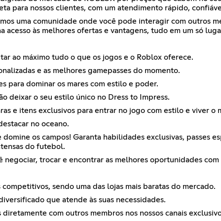
ta para nossos clientes, com um atendimento rápido, confiáve
os uma comunidade onde você pode interagir com outros memb
a acesso às melhores ofertas e vantagens, tudo em um só luga
ar ao máximo tudo o que os jogos e o Roblox oferece.
rsonalizadas e as melhores gamepasses do momento.
es para dominar os mares com estilo e poder.
o deixar o seu estilo único no Dress to Impress.
as e itens exclusivos para entrar no jogo com estilo e viver o
 destacar no oceano.
 domine os campos! Garanta habilidades exclusivas, passes esp
ntensas do futebol.
cê negociar, trocar e encontrar as melhores oportunidades c
 competitivos, sendo uma das lojas mais baratas do mercado.
iversificado que atende às suas necessidades.
s diretamente com outros membros nos nossos canais exclusivo