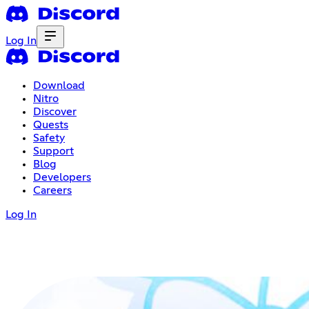
Log In
Download
Nitro
Discover
Quests
Safety
Support
Blog
Developers
Careers
Log In