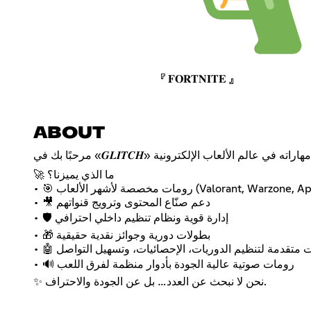
『 𝐅𝐎𝐑𝐓𝐍𝐈𝐓𝐄 』
ABOUT
🚀 ما الذي يميزنا؟
• 🎯 رومات مخصصة لأشهر الألعاب (Valorant, Warzone, Apex, LoL, وغيرها)
• 🎥 دعم صنّاع المحتوى وترويج قنواتهم
• 🛡️ إدارة قوية ونظام تنظيم داخلي احترافي
• 🎁 بطولات دورية وجوائز نقدية حقيقية
• 🤖 بوتات متقدمة لتنظيم الدوريات، الإحصائيات، وتسهيل التواصل
• 🔊 رومات صوتية عالية الجودة بأدوار منظمة لفرق اللعب
✨ نحن لا نبحث عن العدد… بل عن الجودة والاحتراف.