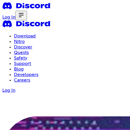
Log In
Download
Nitro
Discover
Quests
Safety
Support
Blog
Developers
Careers
Log In