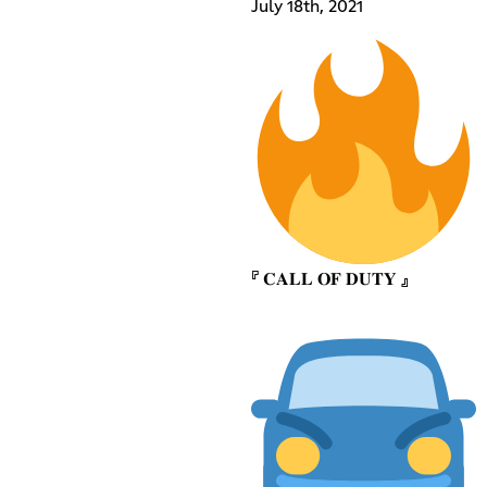
July 18th, 2021
『 𝐂𝐀𝐋𝐋 𝐎𝐅 𝐃𝐔𝐓𝐘 』