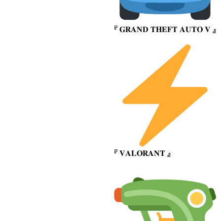
『 𝐆𝐑𝐀𝐍𝐃 𝐓𝐇𝐄𝐅𝐓 𝐀𝐔𝐓𝐎 𝐕 』
『 𝐕𝐀𝐋𝐎𝐑𝐀𝐍𝐓 』