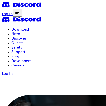
Log In
Download
Nitro
Discover
Quests
Safety
Support
Blog
Developers
Careers
Log In