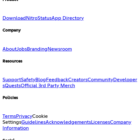
Download
Nitro
Status
App Directory
Company
About
Jobs
Branding
Newsroom
Resources
Support
Safety
Blog
Feedback
Creators
Community
Developer
s
Quests
Official 3rd Party Merch
Policies
Terms
Privacy
Cookie
Settings
Guidelines
Acknowledgements
Licenses
Company
Information