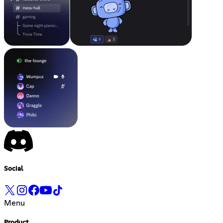
Social
Menu
Product