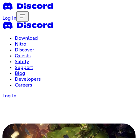
Log In
Download
Nitro
Discover
Quests
Safety
Support
Blog
Developers
Careers
Log In