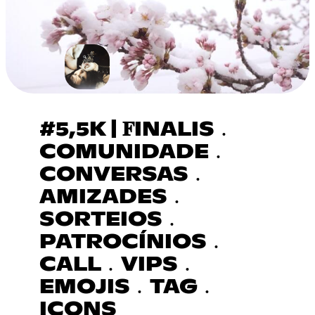
#5,5K | 𝐅INALIS﹒
COMUNIDADE﹒
CONVERSAS﹒
AMIZADES﹒
SORTEIOS﹒
PATROCÍNIOS﹒
CALL﹒VIPS﹒
EMOJIS﹒TAG﹒
ICONS