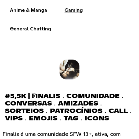
Anime & Manga
Gaming
General Chatting
#5,5K | 𝐅INALIS﹒COMUNIDADE﹒
CONVERSAS﹒AMIZADES﹒
SORTEIOS﹒PATROCÍNIOS﹒CALL﹒
VIPS﹒EMOJIS﹒TAG﹒ICONS
Finalis é uma comunidade SFW 13+, ativa, com