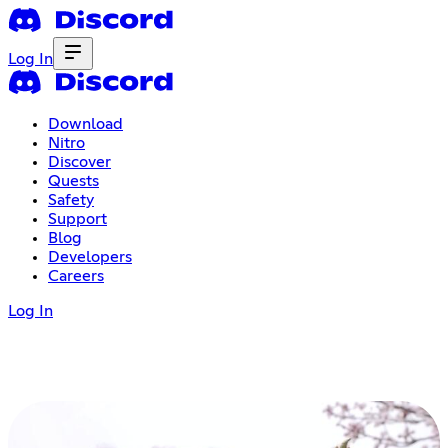
Log In
Download
Nitro
Discover
Quests
Safety
Support
Blog
Developers
Careers
Log In