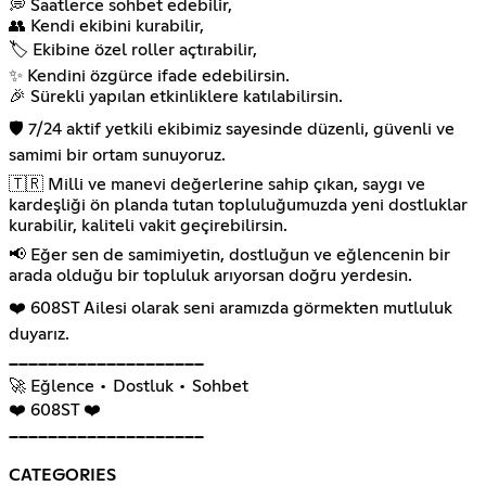
💭 Saatlerce sohbet edebilir,
👥 Kendi ekibini kurabilir,
🏷️ Ekibine özel roller açtırabilir,
✨ Kendini özgürce ifade edebilirsin.
🎉 Sürekli yapılan etkinliklere katılabilirsin.
🛡️ 7/24 aktif yetkili ekibimiz sayesinde düzenli, güvenli ve
samimi bir ortam sunuyoruz.
🇹🇷 Milli ve manevi değerlerine sahip çıkan, saygı ve
kardeşliği ön planda tutan topluluğumuzda yeni dostluklar
kurabilir, kaliteli vakit geçirebilirsin.
📢 Eğer sen de samimiyetin, dostluğun ve eğlencenin bir
arada olduğu bir topluluk arıyorsan doğru yerdesin.
❤️ 608ST Ailesi olarak seni aramızda görmekten mutluluk
duyarız.
━━━━━━━━━━━━━━━━━━━━
🚀 Eğlence • Dostluk • Sohbet
❤️ 608ST ❤️
━━━━━━━━━━━━━━━━━━━━
CATEGORIES