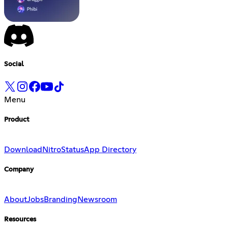
Social
Menu
Product
Download
Nitro
Status
App Directory
Company
About
Jobs
Branding
Newsroom
Resources