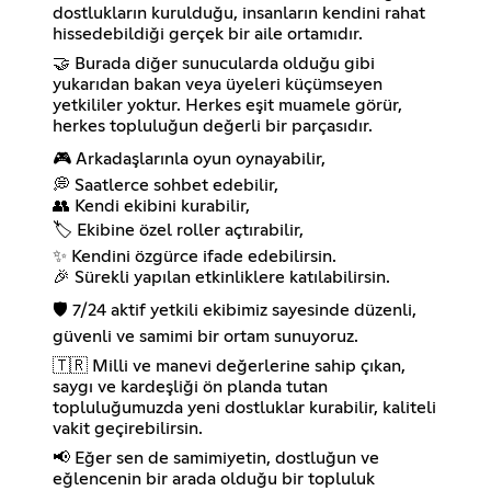
dostlukların kurulduğu, insanların kendini rahat
hissedebildiği gerçek bir aile ortamıdır.
🤝 Burada diğer sunucularda olduğu gibi
yukarıdan bakan veya üyeleri küçümseyen
yetkililer yoktur. Herkes eşit muamele görür,
herkes topluluğun değerli bir parçasıdır.
🎮 Arkadaşlarınla oyun oynayabilir,
💭 Saatlerce sohbet edebilir,
👥 Kendi ekibini kurabilir,
🏷️ Ekibine özel roller açtırabilir,
✨ Kendini özgürce ifade edebilirsin.
🎉 Sürekli yapılan etkinliklere katılabilirsin.
🛡️ 7/24 aktif yetkili ekibimiz sayesinde düzenli,
güvenli ve samimi bir ortam sunuyoruz.
🇹🇷 Milli ve manevi değerlerine sahip çıkan,
saygı ve kardeşliği ön planda tutan
topluluğumuzda yeni dostluklar kurabilir, kaliteli
vakit geçirebilirsin.
📢 Eğer sen de samimiyetin, dostluğun ve
eğlencenin bir arada olduğu bir topluluk