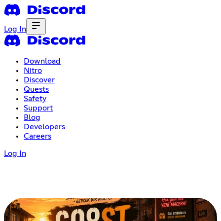
Log In
Download
Nitro
Discover
Quests
Safety
Support
Blog
Developers
Careers
Log In