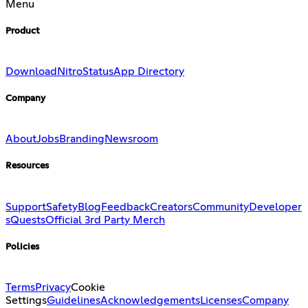
Menu
Product
Download
Nitro
Status
App Directory
Company
About
Jobs
Branding
Newsroom
Resources
Support
Safety
Blog
Feedback
Creators
Community
Developer
s
Quests
Official 3rd Party Merch
Policies
Terms
Privacy
Cookie
Settings
Guidelines
Acknowledgements
Licenses
Company