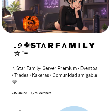
𓈒 ୭ 🌞STΛ R F Λ M I L Y
☆ ˊ-
⭐ Star Family• Server Premium • Eventos
• Trades • Kakeras • Comunidad amigable
💜
245 Online
1,774 Members