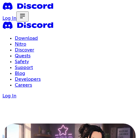
Log In
Download
Nitro
Discover
Quests
Safety
Support
Blog
Developers
Careers
Log In