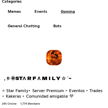
Categories
Memes
Events
Gaming
General Chatting
Bots
𓈒 ୭ 🌞STΛ R F Λ M I L Y ☆ ˊ-
⭐ Star Family• Server Premium • Eventos • Trades
• Kakeras • Comunidad amigable 💜
245 Online
1,774 Members