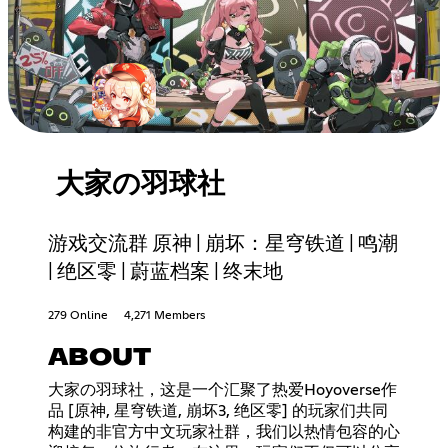
大家の羽球社
游戏交流群 原神 | 崩坏：星穹铁道 | 鸣潮
| 绝区零 | 蔚蓝档案 | 终末地
279 Online
4,271 Members
ABOUT
大家の羽球社，这是一个汇聚了热爱Hoyoverse作
品 [原神, 星穹铁道, 崩坏3, 绝区零] 的玩家们共同
构建的非官方中文玩家社群，我们以热情包容的心