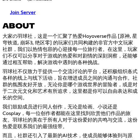
Join Server
ABOUT
大家の羽球社，这是一个汇聚了热爱Hoyoverse作品 [原神, 星
穹铁道, 崩坏3, 绝区零] 的玩家们共同构建的非官方中文玩家
社群，我们以热情包容的心迎接每一位旅行者。在这里，玩家
们不仅可以分享对于游戏的热爱和对剧情的深刻洞察，还能够
通过相互帮助，解决游戏中遇到的各种挑战。
羽球社不仅致力于提供一个交流讨论的平台，还积极组织各式
各样的线上与线下活动，旨在增进成员之间的沟通与合作。社
群的氛围友好开放，无论你是哪个游戏世界的冒险者，或是对
于二次元文化和艺术有所追求，这里都是你可以自由表达和成
长的空间。
我们鼓励成员进行同人创作，无论是绘画、小说还是
Cosplay，每一位创作者都能在这里找到欣赏他们作品的旅
友。羽球社的美在于所有人对于这份爱好的共鸣与交流，这份
热爱是联系我们的最强纽带。
而且，社群还引入了最新的AI技术，使成员能够体验到与原