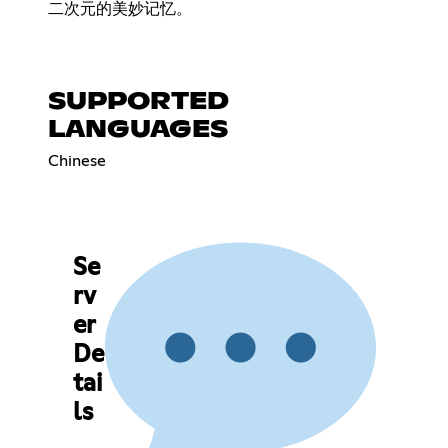
二次元的美妙记忆。
SUPPORTED
LANGUAGES
Chinese
Se
rv
er
De
tai
ls