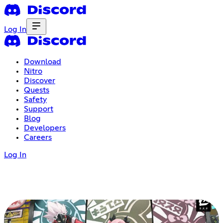
Log In
Download
Nitro
Discover
Quests
Safety
Support
Blog
Developers
Careers
Log In