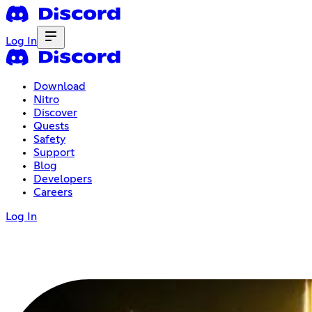
Log In
Download
Nitro
Discover
Quests
Safety
Support
Blog
Developers
Careers
Log In