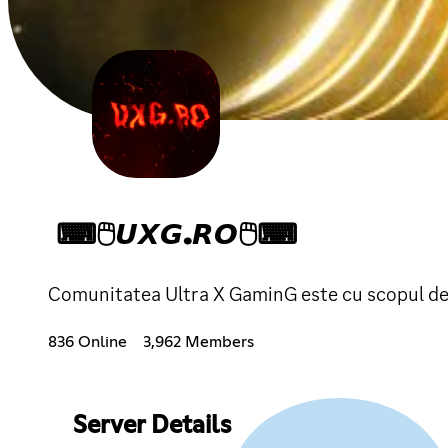
⌨🖱𝙐𝙓𝙂.𝙍𝙊🖱⌨
Comunitatea Ultra X GaminG este cu scopul de a
836 Online
3,962 Members
Server Details