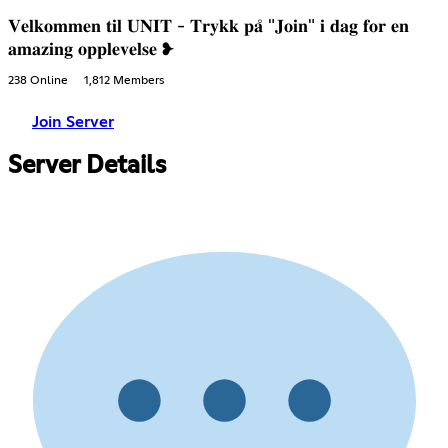
𝐕𝐞𝐥𝐤𝐨𝐦𝐦𝐞𝐧 𝐭𝐢𝐥 𝐔𝐍𝐈𝐓 - 𝐓𝐫𝐲𝐤𝐤 𝐩𝐚̊ "𝐉𝐨𝐢𝐧" 𝐢 𝐝𝐚𝐠 𝐟𝐨𝐫 𝐞𝐧
𝐚𝐦𝐚𝐳𝐢𝐧𝐠 𝐨𝐩𝐩𝐥𝐞𝐯𝐞𝐥𝐬𝐞 ❥
238 Online
1,812 Members
Join Server
Server Details