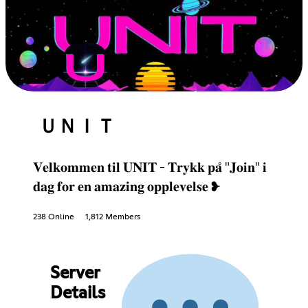
ＵＮＩＴ
𝐕𝐞𝐥𝐤𝐨𝐦𝐦𝐞𝐧 𝐭𝐢𝐥 𝐔𝐍𝐈𝐓 - 𝐓𝐫𝐲𝐤𝐤 𝐩𝐚̊ "𝐉𝐨𝐢𝐧" 𝐢
𝐝𝐚𝐠 𝐟𝐨𝐫 𝐞𝐧 𝐚𝐦𝐚𝐳𝐢𝐧𝐠 𝐨𝐩𝐩𝐥𝐞𝐯𝐞𝐥𝐬𝐞 ❥
238 Online
1,812 Members
Server
Details