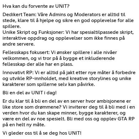
Hva kan du forvente av UNIT?
Dedikert Team: Våre Admins og Moderators er alltid til
stede, klare til å hjelpe og sikre en god opplevelse for alle
spillere.
Unike Skript og Funksjoner: Vi har spesialtilpassede skript,
interaktive oppdrag og opplevelser som ikke finnes på
andre servere.
Fellesskaps fokusert: Vi ønsker spillere i alle nivåer
velkommen, og vi tror på å bygge et inkluderende
fellesskap der alle har en plass.
Innovativt RP: Vi er alltid på jakt etter nye måter å forbedre
og utvikle RP-innholdet, med kreative storylines og unike
karakterer som spillerne selv kan påvirke.
Bli en del av UNIT i dag!
Er du klar til å bli en del av en server hvor ambisjonene er
like store som drømmene? Vi inviterer deg til å bli med i en
verden hvor du kan skape minner, bygge karakterer, og
være en del av noe spesielt. Bli med oss og opplev GTA RP
på en helt ny måte.
Vi gleder oss til å se deg hos UNIT!