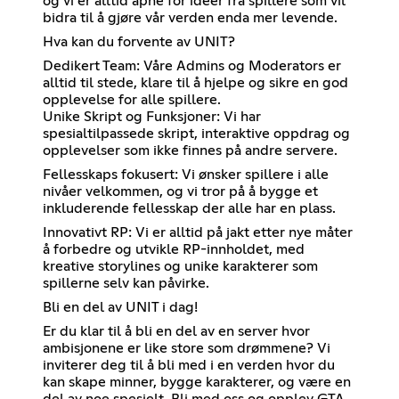
og vi er alltid åpne for idéer fra spillere som vil
bidra til å gjøre vår verden enda mer levende.
Hva kan du forvente av UNIT?
Dedikert Team: Våre Admins og Moderators er
alltid til stede, klare til å hjelpe og sikre en god
opplevelse for alle spillere.
Unike Skript og Funksjoner: Vi har
spesialtilpassede skript, interaktive oppdrag og
opplevelser som ikke finnes på andre servere.
Fellesskaps fokusert: Vi ønsker spillere i alle
nivåer velkommen, og vi tror på å bygge et
inkluderende fellesskap der alle har en plass.
Innovativt RP: Vi er alltid på jakt etter nye måter
å forbedre og utvikle RP-innholdet, med
kreative storylines og unike karakterer som
spillerne selv kan påvirke.
Bli en del av UNIT i dag!
Er du klar til å bli en del av en server hvor
ambisjonene er like store som drømmene? Vi
inviterer deg til å bli med i en verden hvor du
kan skape minner, bygge karakterer, og være en
del av noe spesielt. Bli med oss og opplev GTA