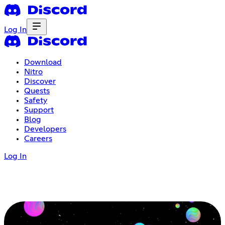
Log In
Download
Nitro
Discover
Quests
Safety
Support
Blog
Developers
Careers
Log In