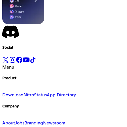
Social
Menu
Product
Download
Nitro
Status
App Directory
Company
About
Jobs
Branding
Newsroom